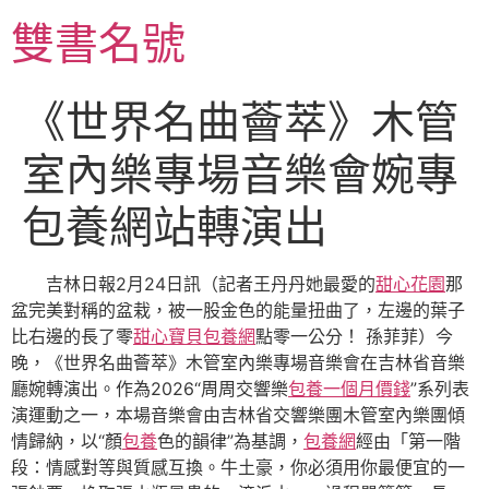
跳
雙書名號
至
主
要
《世界名曲薈萃》木管
內
容
室內樂專場音樂會婉專
包養網站轉演出
吉林日報2月24日訊（記者王丹丹她最愛的
甜心花園
那
盆完美對稱的盆栽，被一股金色的能量扭曲了，左邊的葉子
比右邊的長了零
甜心寶貝包養網
點零一公分！ 孫菲菲）今
晚，《世界名曲薈萃》木管室內樂專場音樂會在吉林省音樂
廳婉轉演出。作為2026“周周交響樂
包養一個月價錢
”系列表
演運動之一，本場音樂會由吉林省交響樂團木管室內樂團傾
情歸納，以“顏
包養
色的韻律”為基調，
包養網
經由「第一階
段：情感對等與質感互換。牛土豪，你必須用你最便宜的一